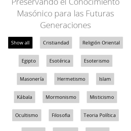
Preservando el Conocimiento
Masónico para las Futuras
Generaciones
Show all
Cristiandad
Religión Oriental
Egipto
Esotérica
Esoterismo
Masonería
Hermetismo
Islam
Kábala
Mormonismo
Misticismo
Ocultismo
Filosofia
Teoria Política