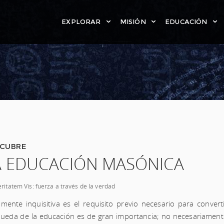
EXPLORAR
MISIÓN
EDUCACIÓN
DECLARACIÓN DE PRINCIPIOS
NUESTRA MISIÓN Y VISIÓN
FRANCMASONES FAMOS
BL
GRAN CONSTITUCIÓN
MUJERES EN LA FRANCMASONERÍA
HISTORIA DE LA FRANCM
PR
CARÁCTER DE UN MASÓN
SOCIEDAD FILOSÓFICA MASÓNICA
BIBLIOTECA DE PUBLICAC
PO
¿POR QUÉ CONVERTIRSE EN
EDITORIAL MASÓNICA
GALERÍAS DE ARTE Y FO
CO
MASÓN?
COLEGIO MASÓNICO
LOGIA DE INVESTIGACIÓ
RE
GOBIERNO DEL ARTE
INSTITUTO MASÓNICO DE BELLAS
ARTÍCULOS MASÓNICOS
CUBRE
A EDUCACIÓN MASÓNICA
GRADOS DE LA FRANCMASONERÍA
ARTES
VIDEOS MASÓNICOS
RITUAL CO-MASÓNICO
PODCASTS
eritatem Vis: fuerza a través de la verdad
LOS ANTIGUOS MISTERIOS
mente inquisitiva es el requisito previo necesario para conve
AFILIACIÓN MASÓNICA
ueda de la educación es de gran importancia; no necesariament