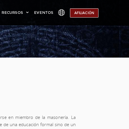
RECURSOS
EVENTOS
AFILIACIÓN
ENGLISH
OS
OG
ESPAÑOL
ASONERÍA
ÓXIMOS EVENTOS
FRANÇAIS
IONES
RTAL DE LOGIA
PORTUGUÊS
TOGRAFÍA
MPRAR REGALIA
CHINESE
N
DES SOCIALES
العربية
СРПСКИ
SVENSKA
rtirse en miembro de la masonería. La
e de una educación formal sino de un