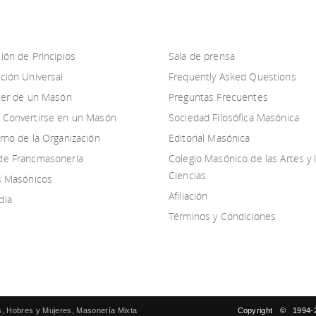
ión de Principios
Sala de prensa
ción Universal
Frequently Asked Questions
cter de un Masón
Preguntas Frecuentes
 Convertirse en un Masón
Sociedad Filosófica Masónica
rno de la Organización
Editorial Masónica
de Francmasonería
Colegio Masónico de las Artes y 
Ciencias
os Masónicos
Afiliación
dia
Términos y Condiciones
, Hobres y Mujeres, Masonería Mixta
Copyright © 1994-