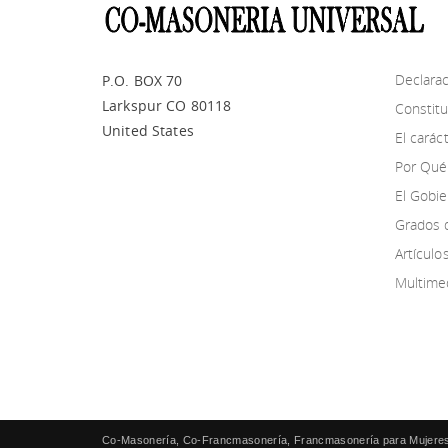
Declarac
P.O. BOX 70
Larkspur CO 80118
Constitu
United States
El cará
Por Qué
El Gobie
Grados 
Artícul
Multime
Co-Masonería, Co-Francmasonería, Francmasonería para Mujeres