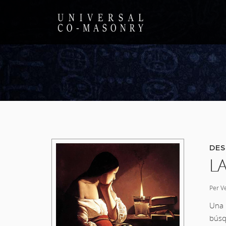
DES
L
Per V
Una 
búsq