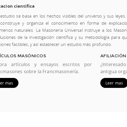
acion cientifica
 estudio se basa en los hechos visibles del universo y sus leyes.
construye y organiza el conocimiento en forma de explicacio
menos naturales. La Masonería Universal instruye a los Maso
lusiones de la investigación científica y su metodología para q
siones factibles, y así establecer un estudio más profundo.
ÍCULOS MASÓNICOS
AFILIACIÓN
lora artículos y ensayos escritos por
¿Interesa
ncmasones sobre la Francmasonería.
antigua org
eer mas
Leer mas