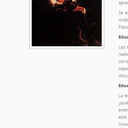
apre
Se e
múlt
Filos
Educ
Los 
real
cono
capa
disc
Educ
La e
¿qui
exte
está
Univ