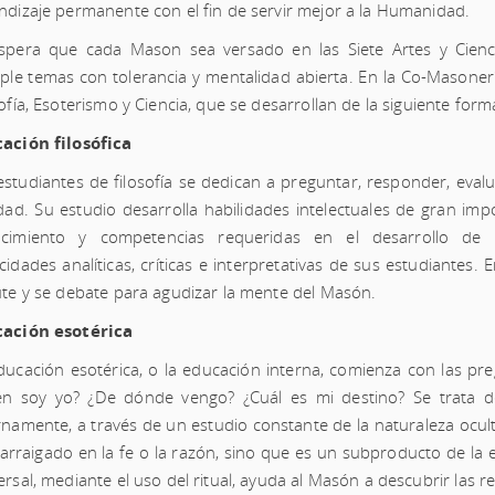
F.A.Q.
ndizaje permanente con el fin de servir mejor a la Humanidad.
spera que cada Mason sea versado en las Siete Artes y Cienci
iple temas con tolerancia y mentalidad abierta. En la Co-Masonerí
ofía, Esoterismo y Ciencia, que se desarrollan de la siguiente form
ación filosófica
estudiantes de filosofía se dedican a preguntar, responder, evalu
idad. Su estudio desarrolla habilidades intelectuales de gran impo
cimiento y competencias requeridas en el desarrollo de c
cidades analíticas, críticas e interpretativas de sus estudiantes. 
ute y se debate para agudizar la mente del Masón.
ación esotérica
ducación esotérica, o la educación interna, comienza con las pr
én soy yo? ¿De dónde vengo? ¿Cuál es mi destino? Se trata 
rnamente, a través de un estudio constante de la naturaleza ocult
 arraigado en la fe o la razón, sino que es un subproducto de la 
ersal, mediante el uso del ritual, ayuda al Masón a descubrir las r