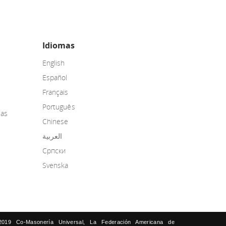
Idiomas
English
Español
Français
Português
las
Chinese
العربية
Српски
Svenska
2019 Co-Masonería Universal, La Federación Americana de