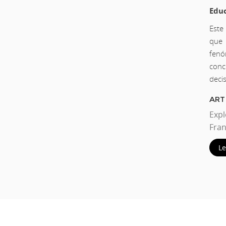
Educ
Este
que 
fenó
conc
deci
ART
Exp
Fra
L